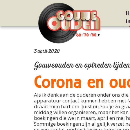
H
I
3 april 2020
Gouweouden en optreden tijden
Corona en ou
Als ik denk aan de ouderen onder ons die a
apparatuur contact kunnen hebben met fa
draait mijn hart om. Juist nu zou je zo gr
middag willen organiseren, maar het kan 
boekingen die we in maart, april en mei h
Sommige boekingen zijn al gelijk verzet na
en een aantal opdrachtgevers komt er op t